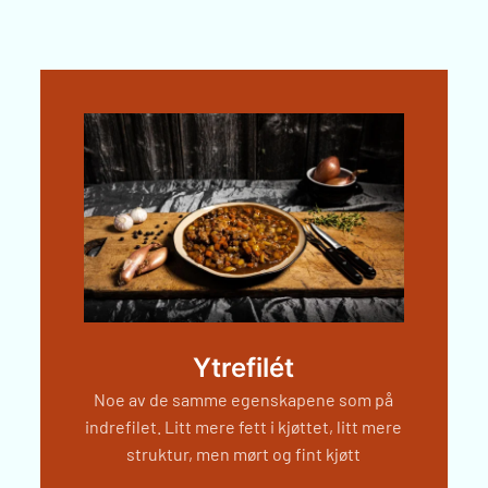
Ytrefilét
Noe av de samme egenskapene som på
indrefilet. Litt mere fett i kjøttet, litt mere
struktur, men mørt og fint kjøtt