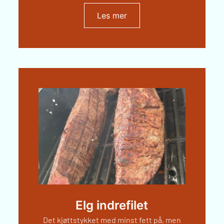
Les mer
Elg indrefilet
Det kjøttstykket med minst fett på, men