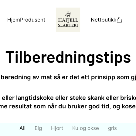
Hjem
Produsent
Nettbutikk
Tilberedningstips
ilberedning av mat så er det ett prinsipp som g
 eller langtidskoke eller steke skank eller brisk
mme resultat som når du bruker god tid, og kos
All
Elg
Hjort
Ku og okse
gris