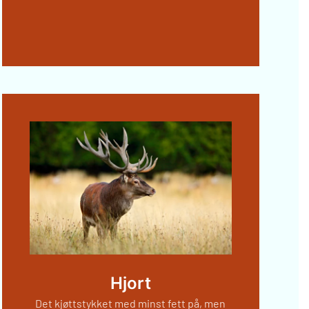
Hjort
Det kjøttstykket med minst fett på, men