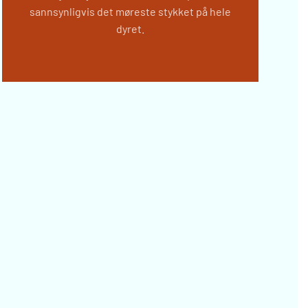
sannsynligvis det møreste stykket på hele
dyret.