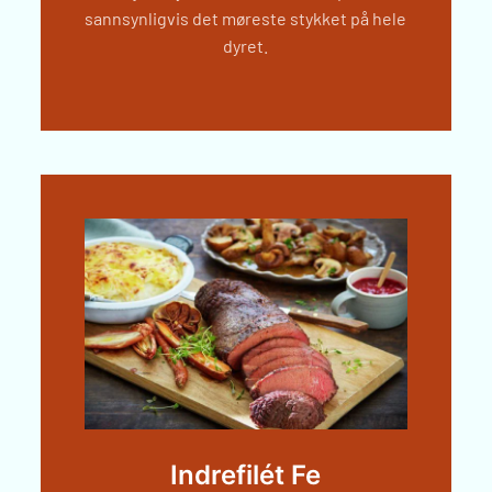
sannsynligvis det møreste stykket på hele
dyret.
Indrefilét Fe