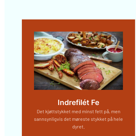
Indrefilét Fe
Det kjøttstykket med minst fett på, men
sannsynligvis det møreste stykket på hele
dyret.